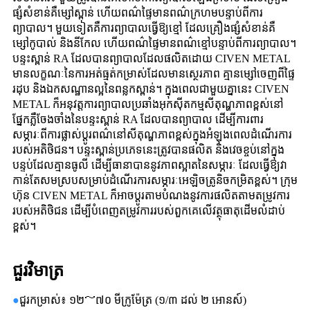
ផ្សំសំខាន់គឺម្សៅស្ពាន់ ហើយពណ៌ផ្ទៃមានពណ៌ក្រហមបន្ទាប់ពីការ
ព្យាបាល។ មួយទៀតគឺការព្យាបាលធ្វើឱ្យខ្មៅ ដែលគ្រឿងផ្សំសំខាន់គឺ
ម្សៅកូបាល់ និងនីកែល ហើយពណ៌ផ្ទៃមានពណ៌ខ្មៅបន្ទាប់ពីការព្យាបាល។
បន្ទះស្ពាន់ RA ដែលបានព្យាបាលដែលផលិតដោយ CIVEN METAL
មានលក្ខណៈនៃការអត់ធ្មត់កម្រាស់ដែលមានស្ថេរភាព គ្មានម្សៅចេញពីផ្ទៃ
រដុប និងឯកសណ្ឋានល្អនៃពន្លកស្ពាន់។ ក្នុងពេលជាមួយគ្នានេះ CIVEN
METAL ក៏អនុវត្តការព្យាបាលប្រឆាំងអុកស៊ីតកម្មសីតុណ្ហភាពខ្ពស់នៅ
ផ្នែកភ្លឺចែងចាំងនៃបន្ទះស្ពាន់ RA ដែលបានព្យាបាល ដើម្បីការពារ
សម្ភារៈពីការផ្លាស់ប្តូរពណ៌នៅសីតុណ្ហភាពខ្ពស់ក្នុងអំឡុងពេលដំណើរការ
របស់អតិថិជន។ បន្ទះស្ពាន់ប្រភេទនេះត្រូវបានផលិត និងវេចខ្ចប់នៅក្នុង
បន្ទប់ដែលគ្មានធូលី ដើម្បីធានាបាននូវភាពស្អាតនៃសម្ភារៈ ដែលធ្វើឱ្យវា
កាន់តែសមស្របសម្រាប់ដំណើរការសម្ភារៈអេឡិចត្រូនិចកម្រិតខ្ពស់។ ក្រុម
ហ៊ុន CIVEN METAL ក៏អាចប្ដូរតាមបំណងនូវការផលិតតាមតម្រូវការ
របស់អតិថិជន ដើម្បីបំពេញតម្រូវការរបស់ពួកគេលើវត្ថុធាតុដើមលំដាប់
ខ្ពស់។
ជួរវិមាត្រ
●
ជួរកម្រាស់៖ ១២～៧០ មីក្រូម៉ែត្រ (១/៣ ដល់ ២ អោនស៍)