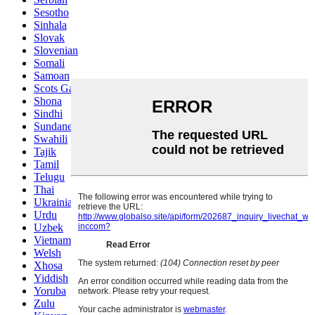
Sesotho
Sinhala
Slovak
Slovenian
Somali
Samoan
Scots Gaelic
Shona
Sindhi
Sundanese
Swahili
Tajik
Tamil
Telugu
Thai
Ukrainian
Urdu
Uzbek
Vietnamese
Welsh
Xhosa
Yiddish
Yoruba
Zulu