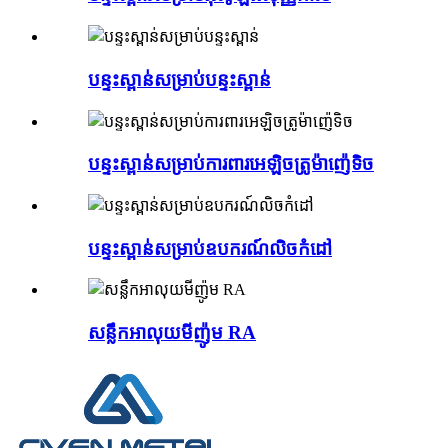
បន្ទះស្ពាន់សម្រាប់បន្ទះស្ពាន់
បន្ទះស្ពាន់សម្រាប់ការពារអេឡិចត្រូម៉ាញ៉េទិច
បន្ទះស្ពាន់សម្រាប់ឧបករណ៍លិចកំដៅ
សន្លឹកអាលុយមីញ៉ូម RA