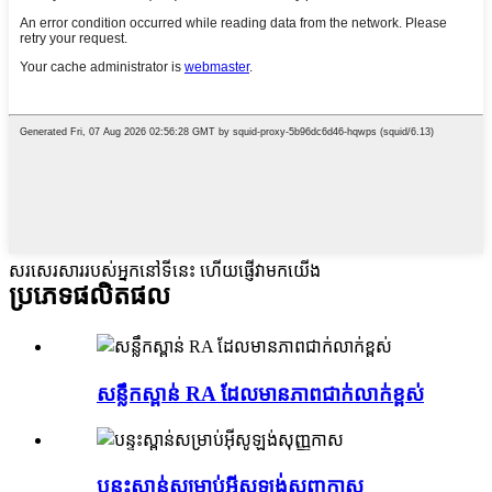
សរសេរសាររបស់អ្នកនៅទីនេះ ហើយផ្ញើវាមកយើង
ប្រភេទផលិតផល
សន្លឹកស្ពាន់ RA ដែលមានភាពជាក់លាក់ខ្ពស់
បន្ទះស្ពាន់សម្រាប់អ៊ីសូឡង់សុញ្ញកាស