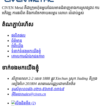
CIVEN Metal គឺជាក្រុមហ៊ុនមួយដែលមានជំនាញខាងការស្រាវជ្រាវ ការ
អភិវឌ្ឍ ការផលិត និងការចែកចាយសម្ភារៈលោហៈលំដាប់ខ្ពស់
តំណភ្ជាប់រហ័ស
ផលិតផល
ព័ត៌មាន
អំពីយើង
ទំនាក់ទំនងមកយើងខ្ញុំ
គោលការណ៍ឯកជនភាព
ទាក់ទងមកយើងខ្ញុំ
សិក្ខាសាលា 2-2 លេខ 1888 ផ្លូវ Xiechun ស្រុក Jiading ទីក្រុង
សៀងហៃ 201804 សាធារណរដ្ឋប្រជាមានិតចិន
ទូរស័ព្ទ៖
០០៨៦-០២១-៥៦៣៥-១៣៤៥
អ៊ីមែល៖
sales@civen.cn