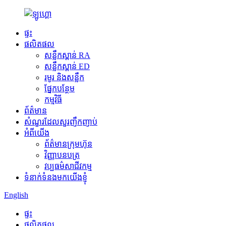
ផ្ទះ
ផលិតផល
សន្លឹកស្ពាន់ RA
សន្លឹកស្ពាន់ ED
រមូរ និងសន្លឹក
ផ្នែកបន្ថែម
កម្មវិធី
ព័ត៌មាន
សំណួរដែលសួរញឹកញាប់
អំពីយើង
ព័ត៌មានក្រុមហ៊ុន
វិញ្ញាបនបត្រ
វប្បធម៌សាជីវកម្ម
ទំនាក់ទំនងមកយើងខ្ញុំ
English
ផ្ទះ
ផលិតផល