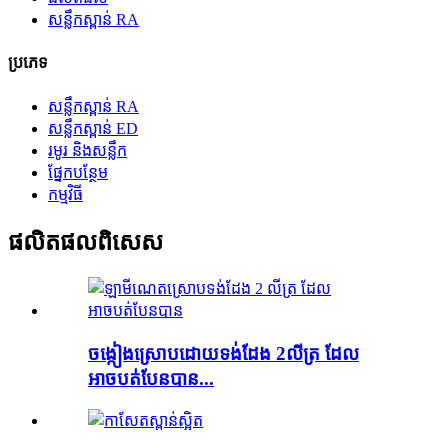
សន្លឹកស្ពាន់ RA
ប្រភេទ
សន្លឹកស្ពាន់ RA
សន្លឹកស្ពាន់ ED
រមូរ និងសន្លឹក
ផ្នែកបន្ថែម
កម្មវិធី
ផលិតផល​ពិសេស
ចង្កៀងស្រោបដោយទង់ដែង 2លីត្រ ដែល
អាចបត់បែនបាន...