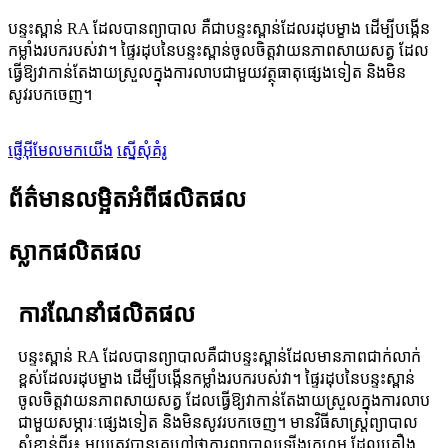
បន្ទះស្ពាន់ RA ដែលបានព្យាបាល គឺជាបន្ទះស្ពាន់ដែលរដុបម្ខាង ដើម្បីបង្កើន
កម្លាំងរបករបស់វា។ ផ្ទៃរដុបនៃបន្ទះស្ពាន់ចូលចិត្តវាយនភាពសាយសត្វ ដែល
ធ្វើឱ្យវាកាន់តែងាយស្រួលក្នុងការលាបជាមួយវត្ថុធាតុផ្សេងទៀត និងមិន
សូវរបកចេញ។
ផ្ញើអ៊ីមែលមកយើង
ស្នើសុំគំរូ
ព័ត៌មានលម្អិតអំពីផលិតផល
ស្លាកផលិតផល
ការណែនាំផលិតផល
បន្ទះស្ពាន់ RA ដែលបានព្យាបាលគឺជាបន្ទះស្ពាន់ដែលមានភាពជាក់លាក់
ខ្ពស់ដែលរដុបម្ខាង ដើម្បីបង្កើនកម្លាំងរបករបស់វា។ ផ្ទៃរដុបនៃបន្ទះស្ពាន់
ចូលចិត្តវាយនភាពសាយសត្វ ដែលធ្វើឱ្យវាកាន់តែងាយស្រួលក្នុងការលាប
ជាមួយសម្ភារៈផ្សេងទៀត និងមិនសូវរបកចេញ។ មានវិធីសាស្រ្តព្យាបាល
សំខាន់ពីរ៖ មួយត្រូវបានគេហៅថាការព្យាបាលឡើងក្រហម ដែលគ្រឿង