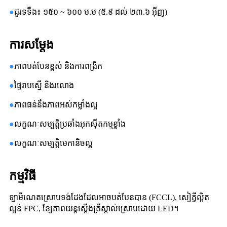
●
ជួរទទឹង៖ ១៥០ ~ ៦០០ ម.ម (៥.៩ ដល់ ២៣.៦ អ៊ីញ)
ការសម្តែង
●
ភាពបត់បែនខ្ពស់ និងការពង្រីក
●
ផ្ទៃរាបស្មើ និងរលោង
●
ភាពធន់នឹងភាពអស់កម្លាំងល្អ
●
លក្ខណៈសម្បត្តិប្រឆាំងអុកស៊ីតកម្មខ្លាំង
●
លក្ខណៈសម្បត្តិមេកានិចល្អ
កម្មវិធី
ឡាមីណេត​ស្រោប​ទង់ដែង​ដែល​អាច​បត់បែន​បាន (FCCL), សៀគ្វី​ល្អិត
ល្អន់ FPC, ខ្សែភាពយន្ត​ស្តើង​គ្រីស្តាល់​ស្រោប​ដោយ LED។