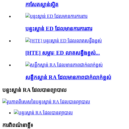
កាសែតស្ពាន់ស្អិត
បន្ទះស្ពាន់ ED ដែលមានការការពារ
[HTE] សម្ភារៈ ED លាតសន្ធឹងខ្ពស់...
សន្លឹកស្ពាន់ RA ដែលមានភាពជាក់លាក់ខ្ពស់
បន្ទះស្ពាន់ RA ដែលបានព្យាបាល
ការពិពណ៌នាខ្លី៖