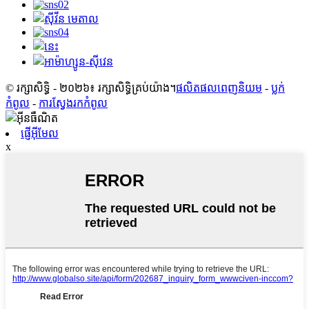
© រក្សាសិទ្ធិ - ២០២៦៖ រក្សាសិទ្ធិគ្រប់យ៉ាង។
ផលិតផលពេញនិយម
-
ប្លក់​
កំពូល
-
ការស្វែងរកកំពូល
ផ្ញើអ៊ីមែល
x