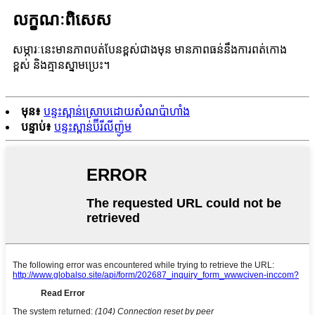
លក្ខណៈពិសេស
សម្ភារៈនេះមានភាពបត់បែនខ្ពស់ជាងមុន មានភាពធន់នឹងការពត់កោង
ខ្ពស់ និងគ្មានស្នាមប្រេះ។
មុន៖
បន្ទះស្ពាន់ស្រោបដោយសំណប៉ាហាំង
បន្ទាប់៖
បន្ទះស្ពាន់ប៊ីរីលីញ៉ូម